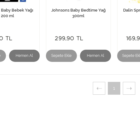
 Baby Bebek Yağı
Johnsons Baby Bedtime Yağ
Dalin Sp
200 ml
300ml
0 TL
299,90 TL
169,
e
Hemen Al
Sepete Ekle
Hemen Al
Sepete Ek
1