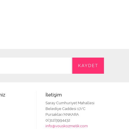
niz
İletişim
Saray Cumhuriyet Mahallesi
Belediye Caddesi 17/C
Pursaklar/ANKARA
0(312)3994432
info@vouskozmetik.com